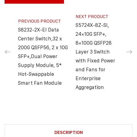
NEXT PRODUCT
PREVIOUS PRODUCT
S5724X-8Z-SI,
S8232-2X-EI Data
24×10G SFP+,
Center Switch,32 x
8×100G QSFP28
200G QSFP56, 2 x 10G
Layer 3 Switch
SFP+,Dual Power
with Fixed Power
Supply Module, 5*
and Fans for
Hot-Swappable
Enterprise
Smart Fan Module
Aggregation
DESCRIPTION