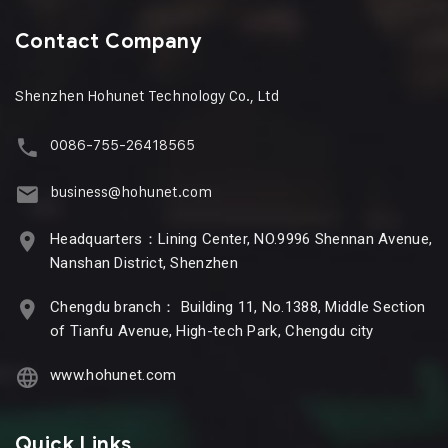
Contact Company
Shenzhen Hohunet Technology Co., Ltd
0086-755-26418565
business@hohunet.com
Headquarters：Lining Center, NO.9996 Shennan Avenue,
Nanshan District, Shenzhen
Chengdu branch： Building 11, No.1388, Middle Section
of Tianfu Avenue, High-tech Park, Chengdu city
www.hohunet.com
Quick Links